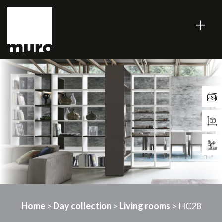
Home
>
Day collection
>
Living rooms
> HC28