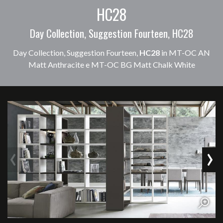
HC28
Day Collection, Suggestion Fourteen, HC28
Day Collection, Suggestion Fourteen,
HC28
in MT-OC AN
Matt Anthracite e MT-OC BG Matt Chalk White
‹
›