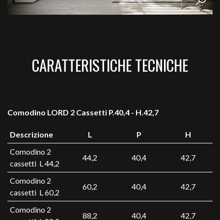
CARATTERISTICHE TECNICHE
Comodino LORD 2 Cassetti P.40,4 - H.42,7
Descrizione
L
P
H
Comodino 2
44,2
40,4
42,7
cassetti L 44,2
Comodino 2
60,2
40,4
42,7
cassetti L 60,2
Comodino 2
88,2
40,4
42,7