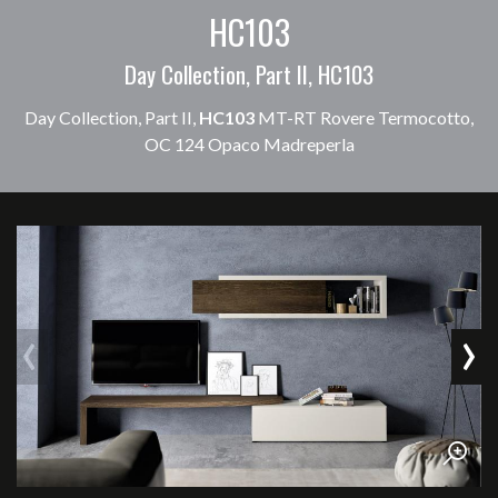
HC103
Day Collection, Part II, HC103
Day Collection, Part II,
HC103
MT-RT Rovere Termocotto,
OC 124 Opaco Madreperla
‹
›