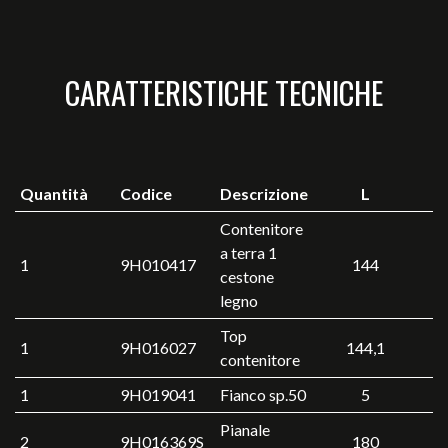
CARATTERISTICHE TECNICHE
Quantità
Codice
Descrizione
L
Contenitore
a terra 1
1
9H010417
144
cestone
legno
Top
1
9H016027
144,1
contenitore
1
9H019041
Fianco sp.50
5
Pianale
2
9H016369S
180