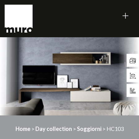
Home
>
Day collection
>
Soggiorni
> HC103