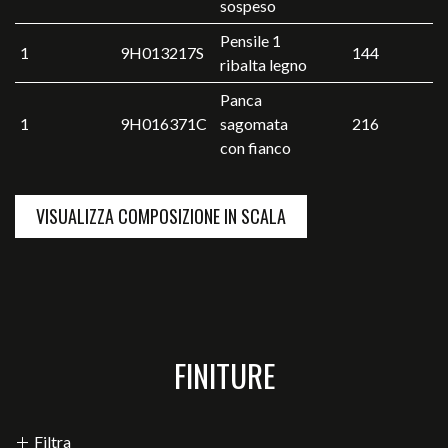
sospeso
Pensile 1
1
9H013217S
144
ribalta legno
Panca
1
9H016371C
sagomata
216
con fianco
VISUALIZZA COMPOSIZIONE IN SCALA
FINITURE
Filtra