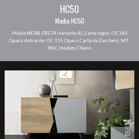
HC50
Madia HC50
Madia
HC50
,
DELTA (variante A)
, 2 ante legno, OC160
Opaco Antracite, OC 155 Opaco Carta da Zucchero, MT-
RNC Nodato Chiaro