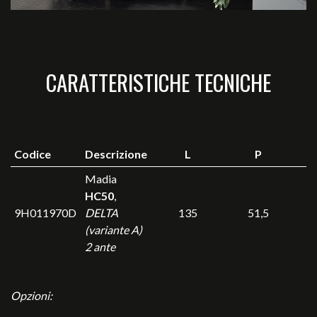
CARATTERISTICHE TECNICHE
Codice
Descrizione
L
P
Madia
HC50
,
9H011970D
DELTA
135
51,5
(variante A)
2 ante
Opzioni: