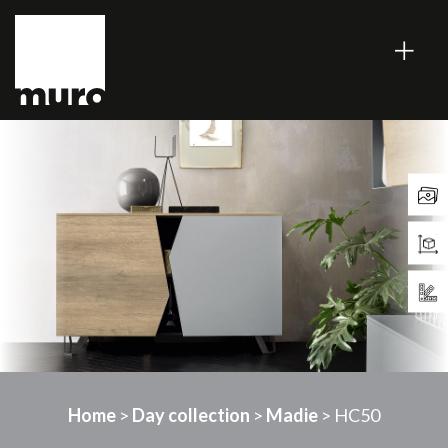
Home
>
Day collection
>
Madie
> HC50